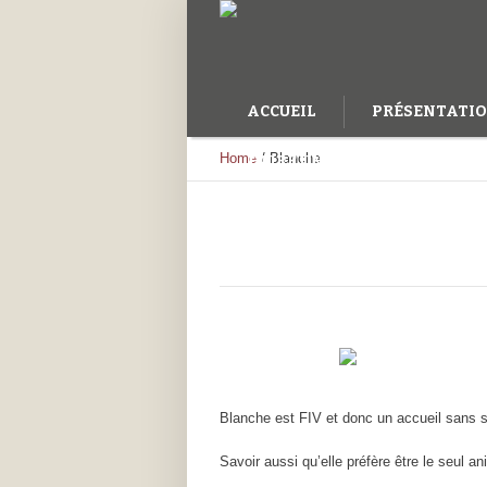
ACCUEIL
PRÉSENTATI
Home
/
Blanche
FAIRE UN DON
Blanche est FIV et donc un accueil sans s
Savoir aussi qu’elle préfère être le seul an