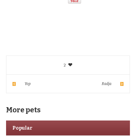
2
Yop
Radja
More pets
Popular