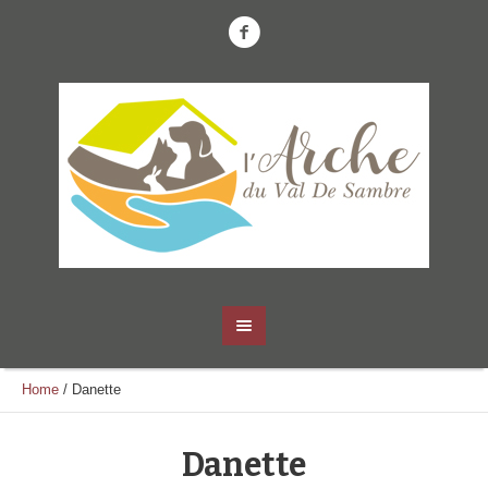
Home
/
Danette
Danette