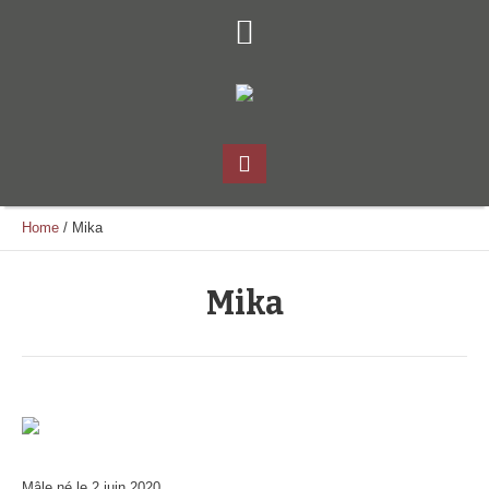
Home
/
Mika
Mika
Mâle né le 2 juin 2020